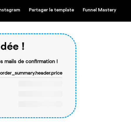
Instagram
Partager le template
Funnel Mastery
dée !
os mails de confirmation !
order_summary.header.price