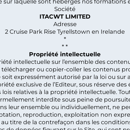
e sur laquelle sont hébergés nos formations 
Société
ITACWT LIMITED
Adresse
2 Cruise Park Rise Tyrellstown en Irelande
*
* *
Propriété intellectuelle
priété intellectuelle sur l’ensemble des contenu
t télécharger ou copier-coller les contenus p
 soit expressément autorisé par la loi ou sur a
priété exclusive de l’Editeur, sous réserve de
lois relatives à la propriété intellectuelle. To
ormellement interdite sous peine de poursuite
dans leur ensemble ou individuellement, ne peu
ptation, reproduction, exploitation non expre
au titre de la contrefaçon dans les conditions
ses de données figurant sur le Site, qui sont p