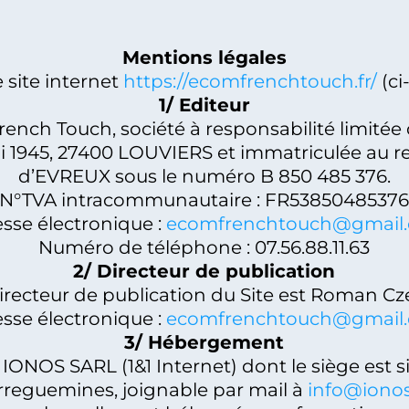
Mentions légales
 site internet
https://ecomfrenchtouch.fr/
(ci-
1/ Editeur
rench Touch, société à responsabilité limitée d
mai 1945, 27400 LOUVIERS et immatriculée au 
d’EVREUX sous le numéro B 850 485 376.
N°TVA intracommunautaire : FR5385048537
sse électronique :
ecomfrenchtouch@gmail
Numéro de téléphone : 07.56.88.11.63
2/ Directeur de publication
irecteur de publication du Site est Roman Cz
sse électronique :
ecomfrenchtouch@gmail
3/ Hébergement
1 IONOS SARL (1&1 Internet) dont le siège est 
rreguemines, joignable par mail à
info@ionos