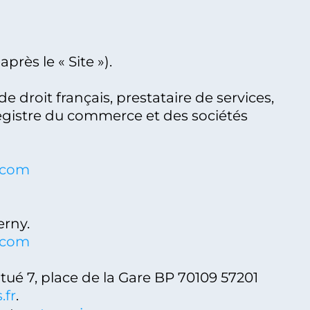
après le « Site »).
e droit français, prestataire de services,
registre du commerce et des sociétés
6
.com
erny.
.com
situé 7, place de la Gare BP 70109 57201
.fr
.