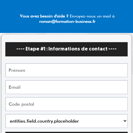
Vous avez besoin d'aide ?
Envoyez-nous un mail à
roman@formation-business.fr
---- Etape #1 :
Informations de contact
----